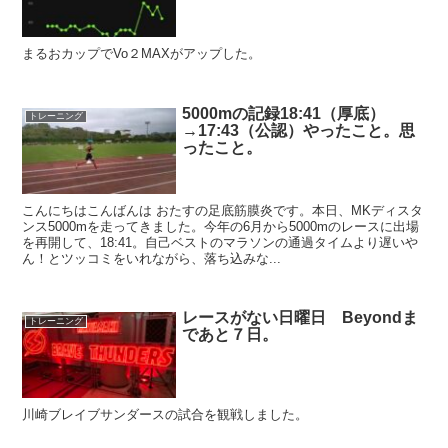
まるおカップでVo２MAXがアップした。
5000mの記録18:41（厚底）
トレーニング
→17:43（公認）やったこと。思
ったこと。
こんにちはこんばんは おたすの足底筋膜炎です。本日、MKディスタ
ンス5000mを走ってきました。今年の6月から5000mのレースに出場
を再開して、18:41。自己ベストのマラソンの通過タイムより遅いや
ん！とツッコミをいれながら、落ち込みな...
レースがない日曜日 Beyondま
トレーニング
であと７日。
川崎ブレイブサンダースの試合を観戦しました。