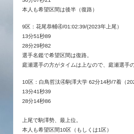
30分07秒21
本人も希望区間は後半（復路）
9区：花尾恭輔④/01:02:39/(2023年上尾）
13分51秒89
28分29秒82
選手名鑑で希望区間は復路。
庭瀬選手の方がタイムは上なので、庭瀬選手
10区：白鳥哲汰④駒澤大学 62分14秒/7着（20
13分41秒39
28分14秒86
上尾で駒澤勢、最上位。
本人も希望区間10区（もしくは1区）