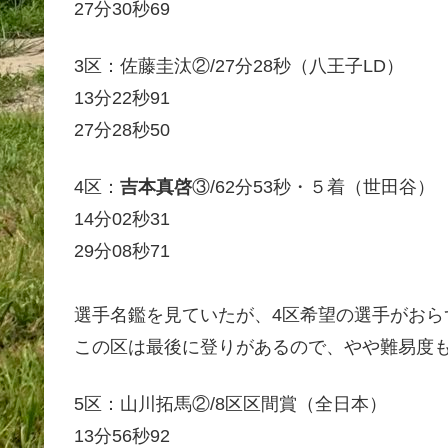
27分30秒69
3区：佐藤圭汰②/27分28秒（八王子LD）
13分22秒91
27分28秒50
4区：
吉本真啓
③/62分53秒・５着（世田谷）
14分02秒31
29分08秒71
選手名鑑を見ていたが、4区希望の選手がおら
この区は最後に登りがあるので、やや難易度
5区：山川拓馬②/8区区間賞（全日本）
13分56秒92