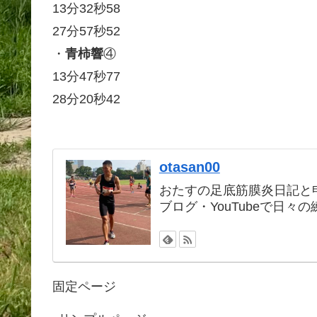
13分32秒58
27分57秒52
・
青柿響
④
13分47秒77
28分20秒42
otasan00
おたすの足底筋膜炎日記と申
ブログ・YouTubeで日
固定ページ