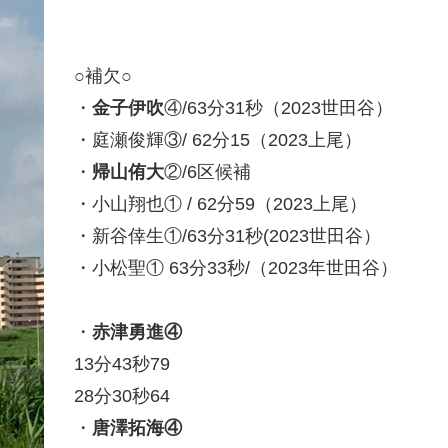
○補欠○
・
金子伊吹
④/63分31秒（2023世田谷）
・庭瀬俊輝③/ 62分15（2023上尾）
・
帰山侑大
②/6区候補
・小山翔也① / 62分59（2023上尾）
・新谷倖生①/63分31秒(2023世田谷）
・小松聖① 63分33秒/（2023年世田谷）
・
赤津勇進④
13分43秒79
28分30秒64
・
唐澤拓海④