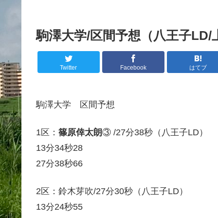
駒澤大学/区間予想（八王子LD/
Twitter
Facebook
はてブ
駒澤大学 区間予想
1区：
篠原倖太朗
③ /27分38秒（八王子LD）
13分34秒28
27分38秒66
2区：鈴木芽吹/27分30秒（八王子LD）
13分24秒55