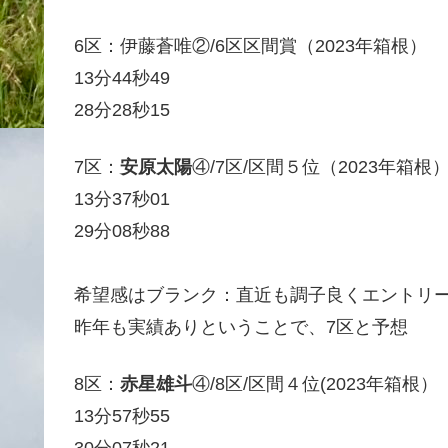
6区：伊藤蒼唯②/6区区間賞（2023年箱根）
13分44秒49
28分28秒15
7区：
安原太陽
④/7区/区間５位（2023年箱根
13分37秒01
29分08秒88
希望感はブランク：直近も調子良くエントリ
昨年も実績ありということで、7区と予想
8区：
赤星雄斗
④/8区/区間４位(2023年箱根）
13分57秒55