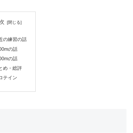
次
近の練習の話
500mの話
000mの話
とめ・総評
ロテイン