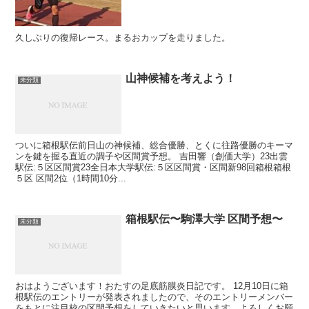
久しぶりの復帰レース。まるおカップを走りました。
山神候補を考えよう！
未分類
ついに箱根駅伝前日山の神候補、総合優勝、とくに往路優勝のキーマ
ンを鍵を握る直近の調子や区間賞予想。 吉田響（創価大学）23出雲
駅伝:５区区間賞23全日本大学駅伝:５区区間賞・区間新98回箱根箱根
５区 区間2位（1時間10分...
箱根駅伝〜駒澤大学 区間予想〜
未分類
おはようございます！おたすの足底筋膜炎日記です。 12月10日に箱
根駅伝のエントリーが発表されましたので、そのエントリーメンバー
をもとに注目校の区間予想をしていきたいと思います。よろしくお願