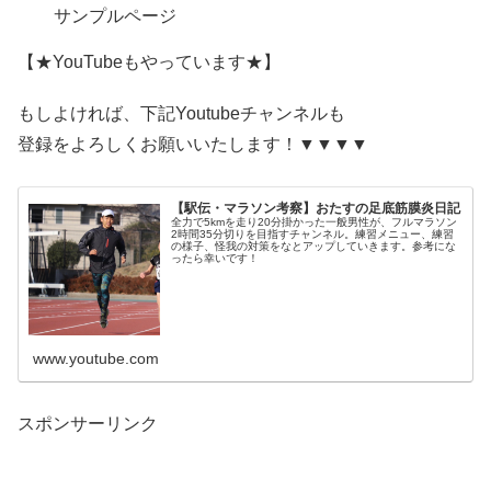
サンプルページ
【★YouTubeもやっています★】
もしよければ、下記Youtubeチャンネルも
登録をよろしくお願いいたします！▼▼▼▼
【駅伝・マラソン考察】おたすの足底筋膜炎日記
全力で5kmを走り20分掛かった一般男性が、フルマラソン
2時間35分切りを目指すチャンネル。練習メニュー、練習
の様子、怪我の対策をなとアップしていきます。参考にな
ったら幸いです！
www.youtube.com
スポンサーリンク