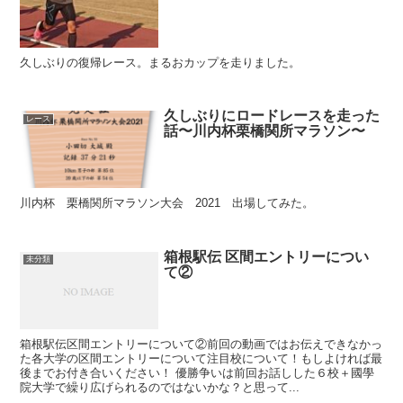
久しぶりの復帰レース。まるおカップを走りました。
久しぶりにロードレースを走った
レース
話〜川内杯栗橋関所マラソン〜
川内杯 栗橋関所マラソン大会 2021 出場してみた。
箱根駅伝 区間エントリーについ
未分類
て②
箱根駅伝区間エントリーについて②前回の動画ではお伝えできなかっ
た各大学の区間エントリーについて注目校について！もしよければ最
後までお付き合いください！ 優勝争いは前回お話しした６校＋國學
院大学で繰り広げられるのではないかな？と思って...