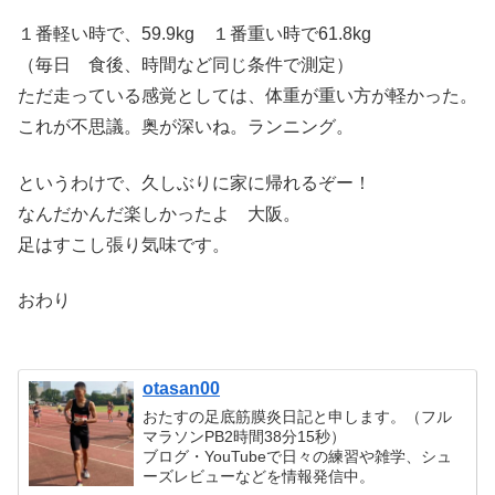
１番軽い時で、59.9kg １番重い時で61.8kg
（毎日 食後、時間など同じ条件で測定）
ただ走っている感覚としては、体重が重い方が軽かった。
これが不思議。奥が深いね。ランニング。
というわけで、久しぶりに家に帰れるぞー！
なんだかんだ楽しかったよ 大阪。
足はすこし張り気味です。
おわり
otasan00
おたすの足底筋膜炎日記と申します。（フル
マラソンPB2時間38分15秒）
ブログ・YouTubeで日々の練習や雑学、シュ
ーズレビューなどを情報発信中。