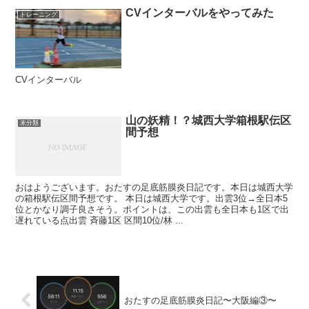
CVインターバルをやってみた
トレーニング
CVインターバル
山の妖精！？城西大学箱根駅伝区
未分類
間予想
おはようございます。おたすの足底筋膜炎日記です。本日は城西大学
の箱根駅伝区間予想です。 本日は城西大学です。出雲3位→全日本5
位とかなり調子良さそう。ポイントは、この出雲も全日本も1区で出
遅れている点出雲 斉藤1区 区間10位/林 ...
おたすの足底筋膜炎日記〜大阪編③〜