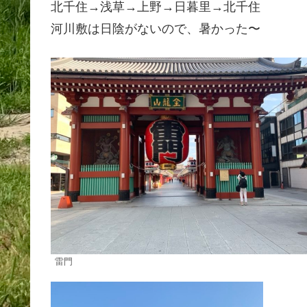
北千住→浅草→上野→日暮里→北千住
河川敷は日陰がないので、暑かった〜
雷門