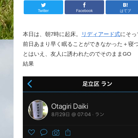
Twitter
Facebook
はてブ
本日は、朝7時に起床。
リディアード式
にそっ
前日あまり早く眠ることができなかった＋寝
とはいえ、友人に誘われたのでそのままGO
結果