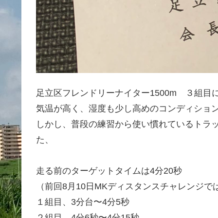
足立区フレンドリーナイター1500m ３組目
気温が高く、湿度も少し高めのコンディショ
しかし、普段の練習から使い慣れているトラ
た、
走る前のターゲットタイムは4分20秒
（前回8月10日MKディスタンスチャレンジで
１組目、3分台〜4分5秒
２組目、4分6秒〜4分15秒